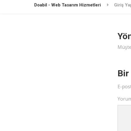
Doabil - Web Tasarım Hizmetleri
Giriş Ya
Yön
Müşte
Bir
E-pos
Yoru