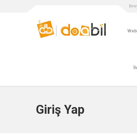
Bire
Web 
İ
Giriş Yap