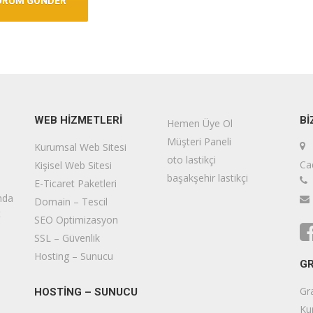
WEB HIZMETLERI
BI
Hemen Üye Ol
Müşteri Paneli
Kurumsal Web Sitesi
oto lastikçi
Ca
Kişisel Web Sitesi
başakşehir lastikçi
E-Ticaret Paketleri
nda
Domain – Tescil
t
SEO Optimizasyon
SSL – Güvenlik
Hosting – Sunucu
GR
Gr
HOSTİNG – SUNUCU
Ku