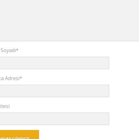
 Soyadı
*
ta Adresi
*
itesi