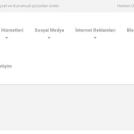
ysel ve Kurumsal çözümler üretir.
Hemen Ü
Hizmetleri
Sosyal Medya
İnternet Reklamları
Blo
letişim