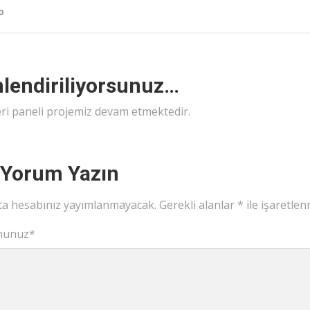
p
lendiriliyorsunuz…
ri paneli projemiz devam etmektedir.
 Yorum Yazın
ta hesabınız yayımlanmayacak.
Gerekli alanlar
*
ile işaretlen
munuz
*