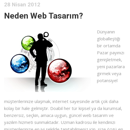
28 Nisan 2012
Neden Web Tasarım?
Dünyanın
globalleştiği
bir ortamda
Pazar payınızı
genişletmek,
yeni pazarlara
girmek veya
potansiyel
müşterilerinize ulaşmak, internet sayesinde artık çok daha
kolay bir hale gelmiştir. Doabil her tür kişisel ya da kurumsal,
benzersiz, seçkin, amaca uygun, güncel web tasarım ve
yazılım hizmeti sunmaktadır. Uzman kadrosu ile kendinizi
müşterilerinize en iyi şekilde tanıtabilmeniz için, size özgü en